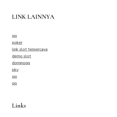
LINK LAINNYA
qq
poker
link slot terpercaya
demo slot
dominoqq
pkv
qq
qq
Links