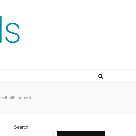
k dengan Server
a khawatir dengan layanan yang profesional.
an Terjamin
il alih Industri
Search