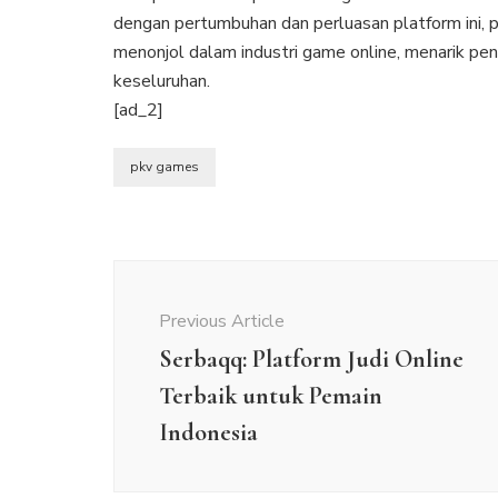
dengan pertumbuhan dan perluasan platform ini, p
menonjol dalam industri game online, menarik pe
keseluruhan.
[ad_2]
pkv games
Post
Navigation
Previous Article
Serbaqq: Platform Judi Online
Terbaik untuk Pemain
Indonesia