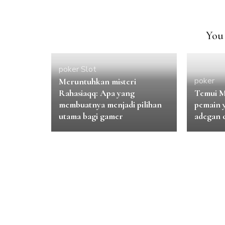
You 
poker
Slot
poker
Meruntuhkan misteri
Rahasiaqq: Apa yang
Temui M
membuatnya menjadi pilihan
pemain 
utama bagi gamer
adegan 