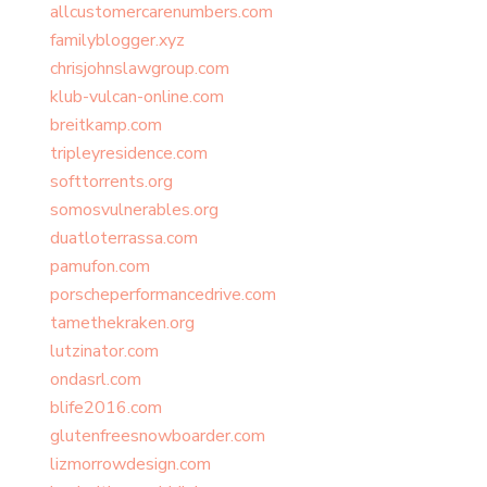
allcustomercarenumbers.com
familyblogger.xyz
chrisjohnslawgroup.com
klub-vulcan-online.com
breitkamp.com
tripleyresidence.com
softtorrents.org
somosvulnerables.org
duatloterrassa.com
pamufon.com
porscheperformancedrive.com
tamethekraken.org
lutzinator.com
ondasrl.com
blife2016.com
glutenfreesnowboarder.com
lizmorrowdesign.com