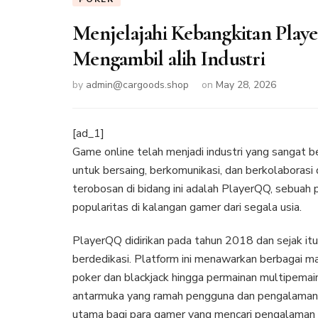
Menjelajahi Kebangkitan Play
Mengambil alih Industri
by
admin@cargoods.shop
on
May 28, 2026
[ad_1]
Game online telah menjadi industri yang sangat be
untuk bersaing, berkomunikasi, dan berkolaborasi 
terobosan di bidang ini adalah PlayerQQ, sebua
popularitas di kalangan gamer dari segala usia.
PlayerQQ didirikan pada tahun 2018 dan sejak it
berdedikasi. Platform ini menawarkan berbagai ma
poker dan blackjack hingga permainan multipemai
antarmuka yang ramah pengguna dan pengalaman 
utama bagi para gamer yang mencari pengalaman