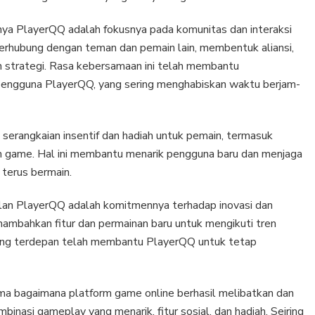
ya PlayerQQ adalah fokusnya pada komunitas dan interaksi
terhubung dengan teman dan pemain lain, membentuk aliansi,
n strategi. Rasa kebersamaan ini telah membantu
 pengguna PlayerQQ, yang sering menghabiskan waktu berjam-
 serangkaian insentif dan hadiah untuk pemain, termasuk
lam game. Hal ini membantu menarik pengguna baru dan menjaga
 terus bermain.
silan PlayerQQ adalah komitmennya terhadap inovasi dan
nambahkan fitur dan permainan baru untuk mengikuti tren
i yang terdepan telah membantu PlayerQQ untuk tetap
ma bagaimana platform game online berhasil melibatkan dan
si gameplay yang menarik, fitur sosial, dan hadiah. Seiring