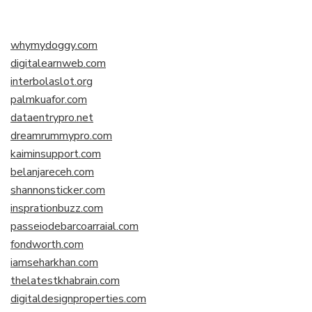
whymydoggy.com
digitalearnweb.com
interbolaslot.org
palmkuafor.com
dataentrypro.net
dreamrummypro.com
kaiminsupport.com
belanjareceh.com
shannonsticker.com
insprationbuzz.com
passeiodebarcoarraial.com
fondworth.com
iamseharkhan.com
thelatestkhabrain.com
digitaldesignproperties.com