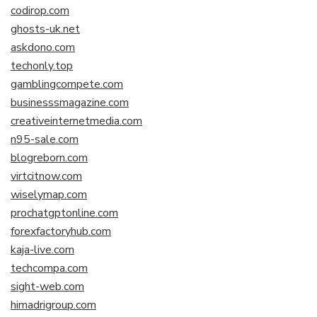
codirop.com
ghosts-uk.net
askdono.com
techonly.top
gamblingcompete.com
businesssmagazine.com
creativeinternetmedia.com
n95-sale.com
blogreborn.com
virtcitnow.com
wiselymap.com
prochatgptonline.com
forexfactoryhub.com
kaja-live.com
techcompa.com
sight-web.com
himadrigroup.com