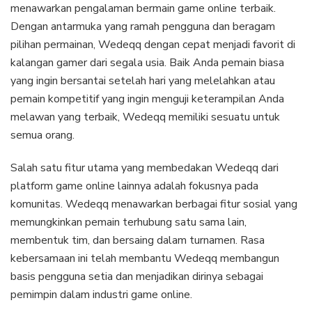
menawarkan pengalaman bermain game online terbaik.
Dengan antarmuka yang ramah pengguna dan beragam
pilihan permainan, Wedeqq dengan cepat menjadi favorit di
kalangan gamer dari segala usia. Baik Anda pemain biasa
yang ingin bersantai setelah hari yang melelahkan atau
pemain kompetitif yang ingin menguji keterampilan Anda
melawan yang terbaik, Wedeqq memiliki sesuatu untuk
semua orang.
Salah satu fitur utama yang membedakan Wedeqq dari
platform game online lainnya adalah fokusnya pada
komunitas. Wedeqq menawarkan berbagai fitur sosial yang
memungkinkan pemain terhubung satu sama lain,
membentuk tim, dan bersaing dalam turnamen. Rasa
kebersamaan ini telah membantu Wedeqq membangun
basis pengguna setia dan menjadikan dirinya sebagai
pemimpin dalam industri game online.