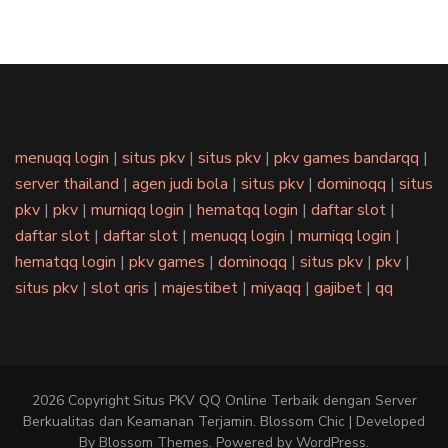
menuqq login
|
situs pkv
|
situs pkv
|
pkv games bandarqq
|
server thailand
|
agen judi bola
|
situs pkv
|
dominoqq
|
situs
pkv
|
pkv
|
murniqq login
|
hematqq login
|
daftar slot
|
daftar slot
|
daftar slot
|
menuqq login
|
murniqq login
|
hematqq login
|
pkv games
|
dominoqq
|
situs pkv
|
pkv
|
situs pkv
|
slot qris
|
majestibet
|
miyaqq
|
gajibet
|
qq
2026 Copyright
Situs PKV QQ Online Terbaik dengan Server
Berkualitas dan Keamanan Terjamin
.
Blossom Chic | Developed
By
Blossom Themes
. Powered by
WordPress
.