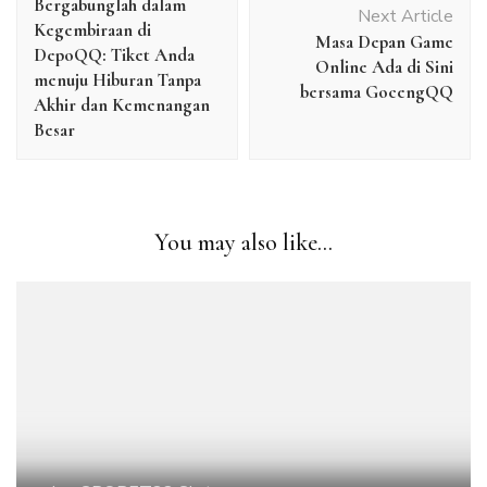
Bergabunglah dalam
Next Article
Kegembiraan di
Masa Depan Game
DepoQQ: Tiket Anda
Online Ada di Sini
menuju Hiburan Tanpa
bersama GocengQQ
Akhir dan Kemenangan
Besar
You may also like...