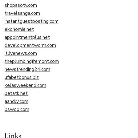
shopasotv.com
travelsanga.com
instantguestposting.com
ekonomie.net
appointmentplus.net
developmentworm.com
itlivenews.com
theplumbingfremont.com
newstrending24.com
ufabetbonus.biz
kelasweekend.com
betatk.net
aandly.com
bswoo.com
Links