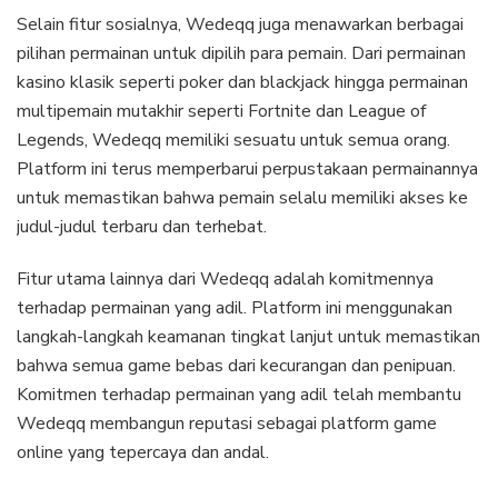
Selain fitur sosialnya, Wedeqq juga menawarkan berbagai
pilihan permainan untuk dipilih para pemain. Dari permainan
kasino klasik seperti poker dan blackjack hingga permainan
multipemain mutakhir seperti Fortnite dan League of
Legends, Wedeqq memiliki sesuatu untuk semua orang.
Platform ini terus memperbarui perpustakaan permainannya
untuk memastikan bahwa pemain selalu memiliki akses ke
judul-judul terbaru dan terhebat.
Fitur utama lainnya dari Wedeqq adalah komitmennya
terhadap permainan yang adil. Platform ini menggunakan
langkah-langkah keamanan tingkat lanjut untuk memastikan
bahwa semua game bebas dari kecurangan dan penipuan.
Komitmen terhadap permainan yang adil telah membantu
Wedeqq membangun reputasi sebagai platform game
online yang tepercaya dan andal.