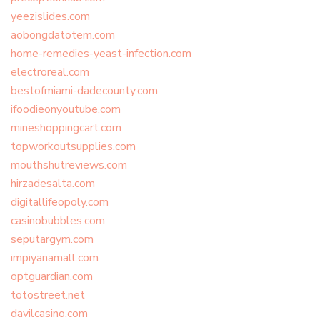
yeezislides.com
aobongdatotem.com
home-remedies-yeast-infection.com
electroreal.com
bestofmiami-dadecounty.com
ifoodieonyoutube.com
mineshoppingcart.com
topworkoutsupplies.com
mouthshutreviews.com
hirzadesalta.com
digitallifeopoly.com
casinobubbles.com
seputargym.com
impiyanamall.com
optguardian.com
totostreet.net
davilcasino.com