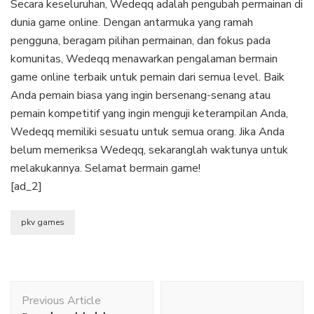
Secara keseluruhan, Wedeqq adalah pengubah permainan di
dunia game online. Dengan antarmuka yang ramah
pengguna, beragam pilihan permainan, dan fokus pada
komunitas, Wedeqq menawarkan pengalaman bermain
game online terbaik untuk pemain dari semua level. Baik
Anda pemain biasa yang ingin bersenang-senang atau
pemain kompetitif yang ingin menguji keterampilan Anda,
Wedeqq memiliki sesuatu untuk semua orang. Jika Anda
belum memeriksa Wedeqq, sekaranglah waktunya untuk
melakukannya. Selamat bermain game!
[ad_2]
pkv games
Post
Previous Article
Navigation