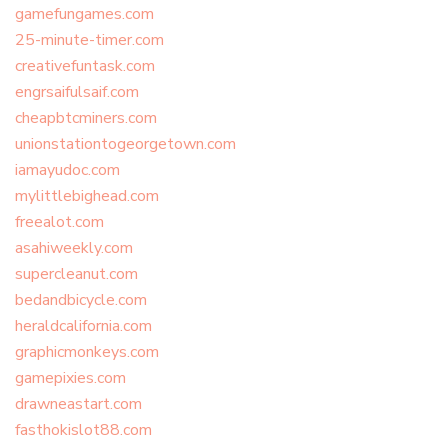
gamefungames.com
25-minute-timer.com
creativefuntask.com
engrsaifulsaif.com
cheapbtcminers.com
unionstationtogeorgetown.com
iamayudoc.com
mylittlebighead.com
freealot.com
asahiweekly.com
supercleanut.com
bedandbicycle.com
heraldcalifornia.com
graphicmonkeys.com
gamepixies.com
drawneastart.com
fasthokislot88.com