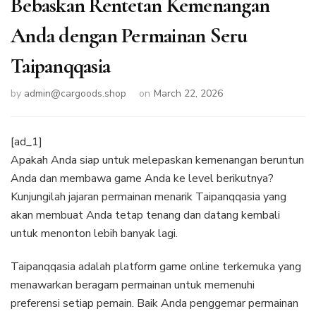
Bebaskan Rentetan Kemenangan
Terjamin
Anda dengan Permainan Seru
Taipanqqasia
by
admin@cargoods.shop
on
March 22, 2026
[ad_1]
Apakah Anda siap untuk melepaskan kemenangan beruntun
Anda dan membawa game Anda ke level berikutnya?
Kunjungilah jajaran permainan menarik Taipanqqasia yang
akan membuat Anda tetap tenang dan datang kembali
untuk menonton lebih banyak lagi.
Taipanqqasia adalah platform game online terkemuka yang
menawarkan beragam permainan untuk memenuhi
preferensi setiap pemain. Baik Anda penggemar permainan