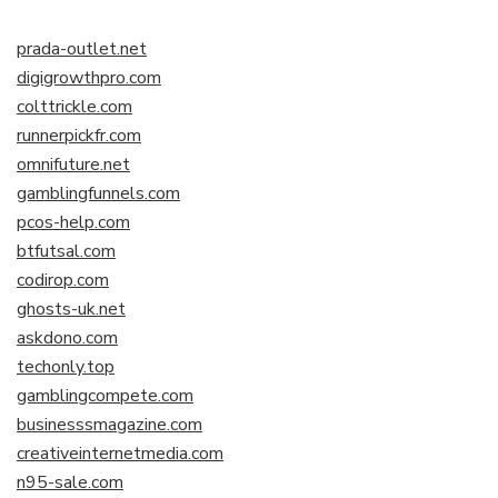
prada-outlet.net
digigrowthpro.com
colttrickle.com
runnerpickfr.com
omnifuture.net
gamblingfunnels.com
pcos-help.com
btfutsal.com
codirop.com
ghosts-uk.net
askdono.com
techonly.top
gamblingcompete.com
businesssmagazine.com
creativeinternetmedia.com
n95-sale.com