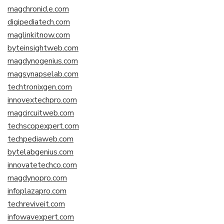
magchronicle.com
digipediatech.com
maglinkitnow.com
byteinsightweb.com
magdynogenius.com
magsynapselab.com
techtronixgen.com
innovextechpro.com
magcircuitweb.com
techscopexpert.com
techpediaweb.com
bytelabgenius.com
innovatetechco.com
magdynopro.com
infoplazapro.com
techreviveit.com
infowavexpert.com