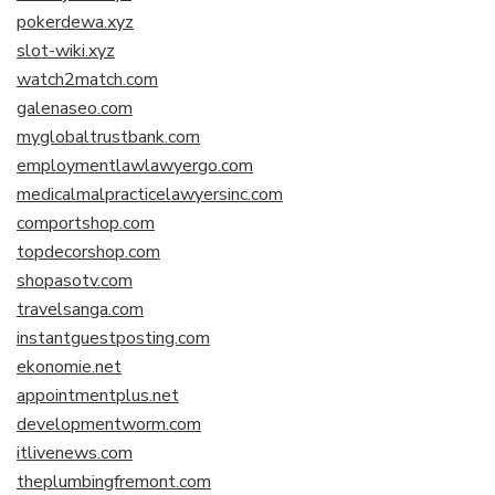
pokerdewa.xyz
slot-wiki.xyz
watch2match.com
galenaseo.com
myglobaltrustbank.com
employmentlawlawyergo.com
medicalmalpracticelawyersinc.com
comportshop.com
topdecorshop.com
shopasotv.com
travelsanga.com
instantguestposting.com
ekonomie.net
appointmentplus.net
developmentworm.com
itlivenews.com
theplumbingfremont.com