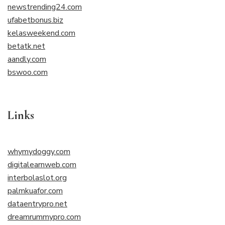
newstrending24.com
ufabetbonus.biz
kelasweekend.com
betatk.net
aandly.com
bswoo.com
Links
whymydoggy.com
digitalearnweb.com
interbolaslot.org
palmkuafor.com
dataentrypro.net
dreamrummypro.com