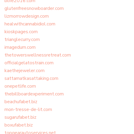
blife2016.com
glutenfreesnowboarder.com
lizmorrowdesign.com
healwithcannabidiol.com
kioskpages.com
trianglecurry.com
imagedum.com
thetowerswellnessretreat.com
officialgelatostrain.com
kaethejeweler.com
sattamatkasattaking.com
onepetlife.com
thebillboardexperiment.com
beachufabet.biz
mon-tresse-de-lit.com
sugarufabet.biz
boxufabet.biz
topgearautoservices.net