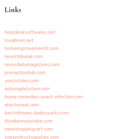
Links
helpdesksoftwares.net
lovabowl.net
homeimprovementit.com
newstribunal.com
newsdailymagazines.com
preceptionhub.com
yeezislides.com
aobongdatotem.com
home-remedies-yeast-infection.com
electroreal.com
bestofmiami-dadecounty.com
ifoodieonyoutube.com
mineshoppingcart.com
topworkoutsupplies.com