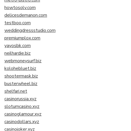
howtosolv.com
delicesdemanon.com
testboo.com
weddingdressstudio.com
premiumplox.com
yayosbk.com
neilhardie.biz
webmoneysurf.biz
kolohebluet.biz
shootermask.biz
busterwheel.biz
shelfari.net
casinorussia.xyz
slotumcasino.xyz
casinoglamour.xyz
casinodollars.xyz
casinojoker.xyz