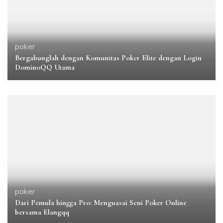
poker
Bergabunglah dengan Komunitas Poker Elite dengan Login
DominoQQ Utama
poker
Dari Pemula hingga Pro: Menguasai Seni Poker Online
bersama Elangqq