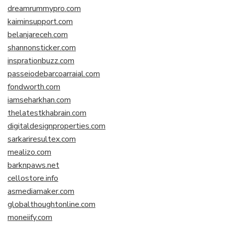
dreamrummypro.com
kaiminsupport.com
belanjareceh.com
shannonsticker.com
insprationbuzz.com
passeiodebarcoarraial.com
fondworth.com
iamseharkhan.com
thelatestkhabrain.com
digitaldesignproperties.com
sarkariresultex.com
mealizo.com
barknpaws.net
cellostore.info
asmediamaker.com
globalthoughtonline.com
moneiify.com