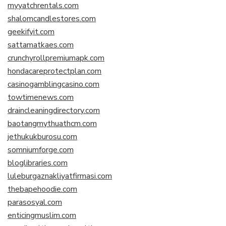
myyatchrentals.com
shalomcandlestores.com
geekifyit.com
sattamatkaes.com
crunchyrollpremiumapk.com
hondacareprotectplan.com
casinogamblingcasino.com
towtimenews.com
draincleaningdirectory.com
baotangmythuathcm.com
jethukukburosu.com
somniumforge.com
bloglibraries.com
luleburgaznakliyatfirmasi.com
thebapehoodie.com
parasosyal.com
enticingmuslim.com