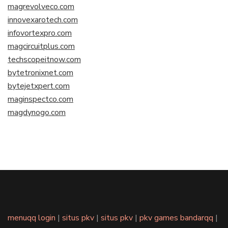
magrevolveco.com
innovexarotech.com
infovortexpro.com
magcircuitplus.com
techscopeitnow.com
bytetronixnet.com
bytejetxpert.com
maginspectco.com
magdynogo.com
menuqq login
|
situs pkv
|
situs pkv
|
pkv games bandarqq
|