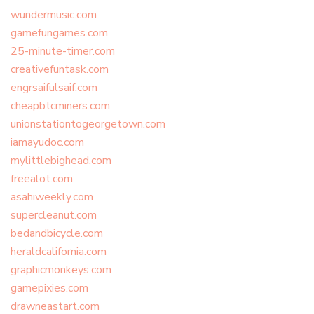
wundermusic.com
gamefungames.com
25-minute-timer.com
creativefuntask.com
engrsaifulsaif.com
cheapbtcminers.com
unionstationtogeorgetown.com
iamayudoc.com
mylittlebighead.com
freealot.com
asahiweekly.com
supercleanut.com
bedandbicycle.com
heraldcalifornia.com
graphicmonkeys.com
gamepixies.com
drawneastart.com