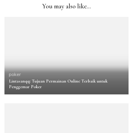
You may also like...
poker
Lintasanqq: Tujuan Permainan Online Terbaik untuk
Penggemar Poker