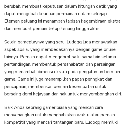
berubah, membuat keputusan dalam hitungan detik yang
dapat mengubah keadaan permainan dalam sekejap.
Elemen peluang ini menambah lapisan kegembiraan ekstra
dan membuat pemain tetap tenang hingga akhir.
Selain gameplaynya yang seru, Ludoqq juga menawarkan
aspek sosial yang membedakannya dengan game online
lainnya. Pemain dapat mengobrol satu sama lain selama
pertandingan, membentuk persahabatan dan persaingan
yang menambah dimensi ekstra pada pengalaman bermain
game. Game ini juga menampilkan papan peringkat dan
pencapaian, memberikan pemain kesempatan untuk
bersaing demi kejayaan dan hak untuk menyombongkan diri.
Baik Anda seorang gamer biasa yang mencari cara
menyenangkan untuk menghabiskan waktu atau pemain
kompetitif yang mencari tantangan baru, Ludoqq memiliki