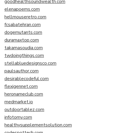
goodhealthsoundwealth.com
elenapoems.com
hellmouseretro.com
fcsabatehran.com
dogemutants.com
duramaxtop.com
takamasoudia.com
twdoingthings.com
stellabluedesignsco.com
paulsauthor.com
desirablecodeful.com
flexigennet.com
heronameclub.com
medmarket.io
outdoortablez.com
infotomy.com
healthysupplementsolution.com
codespottech.com