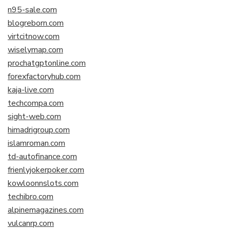
n95-sale.com
blogreborn.com
virtcitnow.com
wiselymap.com
prochatgptonline.com
forexfactoryhub.com
kaja-live.com
techcompa.com
sight-web.com
himadrigroup.com
islamroman.com
td-autofinance.com
frienlyjokerpoker.com
kowloonnslots.com
techibro.com
alpinemagazines.com
vulcanrp.com