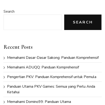
Search
SEARCH
Recent Posts
Memahami Dasar-Dasar Sakong: Panduan Komprehensif
Memahami ADUQQ: Panduan Komprehensif
Pengertian PKV: Panduan Komprehensif untuk Pemula
Panduan Utama PKV Games: Semua yang Perlu Anda
Ketahui
Memahami Domino99: Panduan Utama