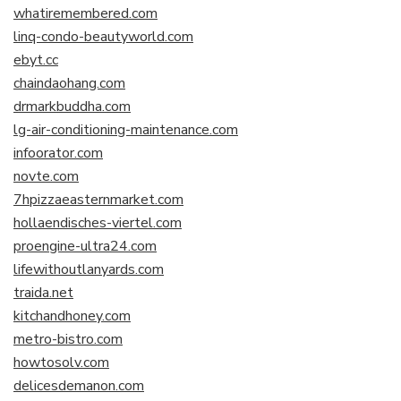
whatiremembered.com
linq-condo-beautyworld.com
ebyt.cc
chaindaohang.com
drmarkbuddha.com
lg-air-conditioning-maintenance.com
infoorator.com
novte.com
7hpizzaeasternmarket.com
hollaendisches-viertel.com
proengine-ultra24.com
lifewithoutlanyards.com
traida.net
kitchandhoney.com
metro-bistro.com
howtosolv.com
delicesdemanon.com