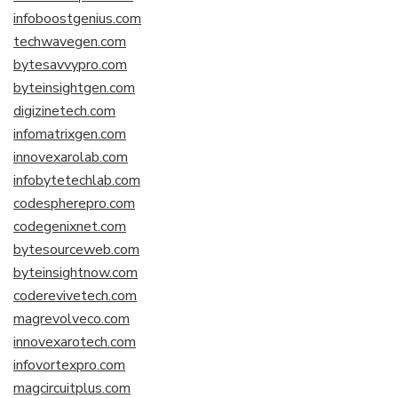
infoboostgenius.com
techwavegen.com
bytesavvypro.com
byteinsightgen.com
digizinetech.com
infomatrixgen.com
innovexarolab.com
infobytetechlab.com
codespherepro.com
codegenixnet.com
bytesourceweb.com
byteinsightnow.com
coderevivetech.com
magrevolveco.com
innovexarotech.com
infovortexpro.com
magcircuitplus.com