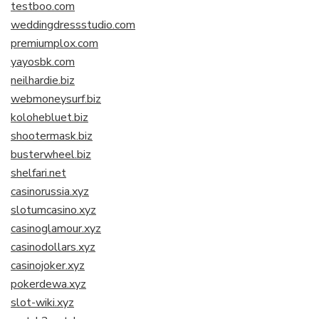
testboo.com
weddingdressstudio.com
premiumplox.com
yayosbk.com
neilhardie.biz
webmoneysurf.biz
kolohebluet.biz
shootermask.biz
busterwheel.biz
shelfari.net
casinorussia.xyz
slotumcasino.xyz
casinoglamour.xyz
casinodollars.xyz
casinojoker.xyz
pokerdewa.xyz
slot-wiki.xyz