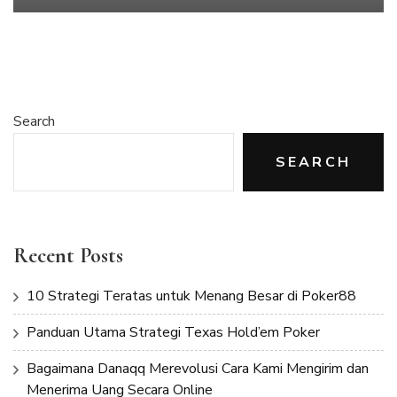
Search
SEARCH
Recent Posts
10 Strategi Teratas untuk Menang Besar di Poker88
Panduan Utama Strategi Texas Hold’em Poker
Bagaimana Danaqq Merevolusi Cara Kami Mengirim dan
Menerima Uang Secara Online