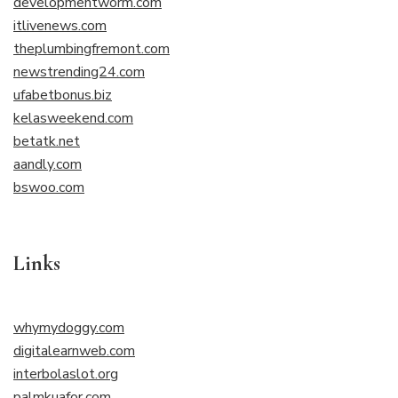
developmentworm.com
itlivenews.com
theplumbingfremont.com
newstrending24.com
ufabetbonus.biz
kelasweekend.com
betatk.net
aandly.com
bswoo.com
Links
whymydoggy.com
digitalearnweb.com
interbolaslot.org
palmkuafor.com