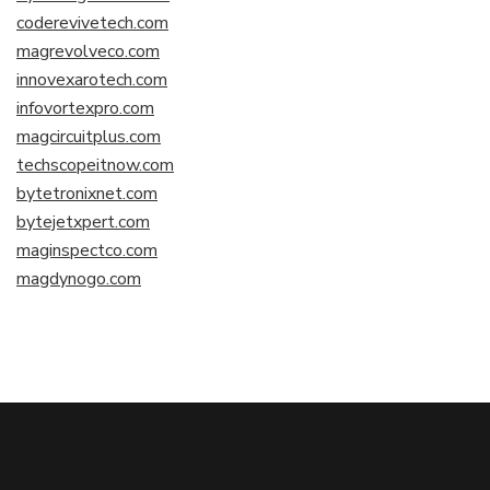
coderevivetech.com
magrevolveco.com
innovexarotech.com
infovortexpro.com
magcircuitplus.com
techscopeitnow.com
bytetronixnet.com
bytejetxpert.com
maginspectco.com
magdynogo.com