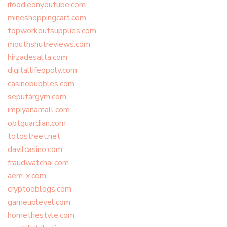
ifoodieonyoutube.com
mineshoppingcart.com
topworkoutsupplies.com
mouthshutreviews.com
hirzadesalta.com
digitallifeopoly.com
casinobubbles.com
seputargym.com
impiyanamall.com
optguardian.com
totostreet.net
davilcasino.com
fraudwatchai.com
aem-x.com
cryptooblogs.com
gameuplevel.com
homethestyle.com