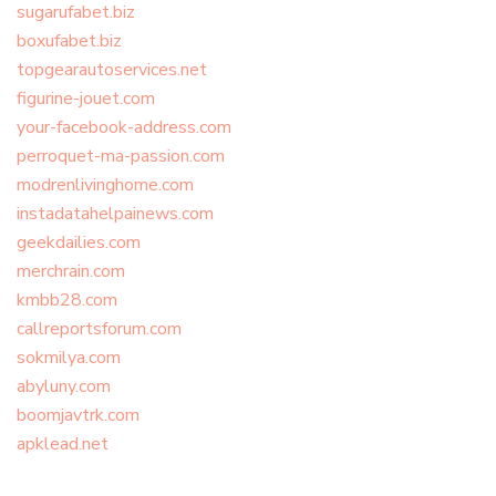
sugarufabet.biz
boxufabet.biz
topgearautoservices.net
figurine-jouet.com
your-facebook-address.com
perroquet-ma-passion.com
modrenlivinghome.com
instadatahelpainews.com
geekdailies.com
merchrain.com
kmbb28.com
callreportsforum.com
sokmilya.com
abyluny.com
boomjavtrk.com
apklead.net