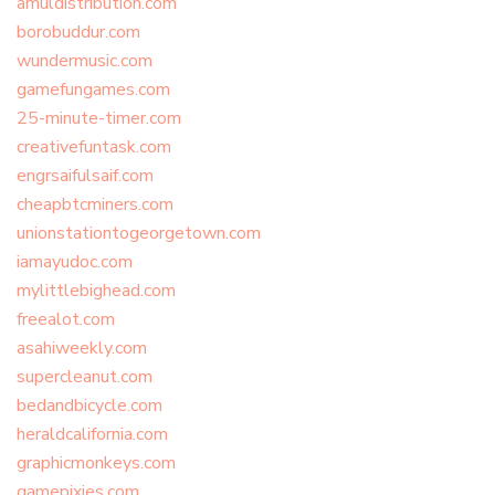
amuldistribution.com
borobuddur.com
wundermusic.com
gamefungames.com
25-minute-timer.com
creativefuntask.com
engrsaifulsaif.com
cheapbtcminers.com
unionstationtogeorgetown.com
iamayudoc.com
mylittlebighead.com
freealot.com
asahiweekly.com
supercleanut.com
bedandbicycle.com
heraldcalifornia.com
graphicmonkeys.com
gamepixies.com