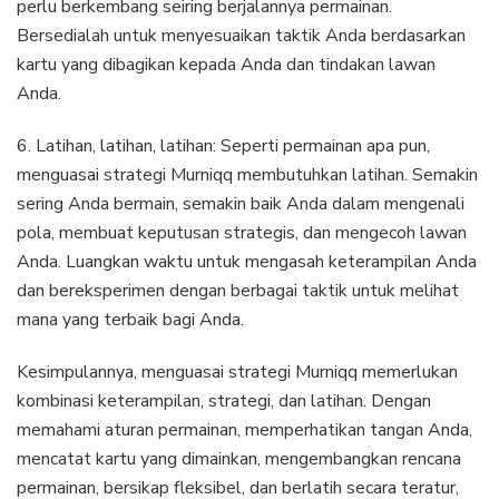
perlu berkembang seiring berjalannya permainan.
Bersedialah untuk menyesuaikan taktik Anda berdasarkan
kartu yang dibagikan kepada Anda dan tindakan lawan
Anda.
6. Latihan, latihan, latihan: Seperti permainan apa pun,
menguasai strategi Murniqq membutuhkan latihan. Semakin
sering Anda bermain, semakin baik Anda dalam mengenali
pola, membuat keputusan strategis, dan mengecoh lawan
Anda. Luangkan waktu untuk mengasah keterampilan Anda
dan bereksperimen dengan berbagai taktik untuk melihat
mana yang terbaik bagi Anda.
Kesimpulannya, menguasai strategi Murniqq memerlukan
kombinasi keterampilan, strategi, dan latihan. Dengan
memahami aturan permainan, memperhatikan tangan Anda,
mencatat kartu yang dimainkan, mengembangkan rencana
permainan, bersikap fleksibel, dan berlatih secara teratur,