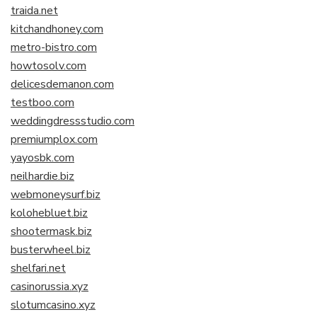
traida.net
kitchandhoney.com
metro-bistro.com
howtosolv.com
delicesdemanon.com
testboo.com
weddingdressstudio.com
premiumplox.com
yayosbk.com
neilhardie.biz
webmoneysurf.biz
kolohebluet.biz
shootermask.biz
busterwheel.biz
shelfari.net
casinorussia.xyz
slotumcasino.xyz