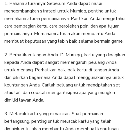
1. Pahami aturannya: Sebelum Anda dapat mulai
mengembangkan strategi untuk Murniqq, penting untuk
memahami aturan permainannya. Pastikan Anda mengetahui
cara pembagian kartu, cara perolehan poin, dan apa tujuan
permainannya. Memahami aturan akan membantu Anda
membuat keputusan yang lebih baik selama bermain game.
2. Perhatikan tangan Anda: Di Murniqq, kartu yang dibagikan
kepada Anda dapat sangat memengaruhi peluang Anda
untuk menang. Perhatikan baik-baik kartu di tangan Anda
dan pikirkan bagaimana Anda dapat menggunakannya untuk
keuntungan Anda. Carilah peluang untuk menciptakan set
atau lari, dan cobalah mengantisipasi apa yang mungkin
dimiliki lawan Anda.
3. Melacak kartu yang dimainkan: Saat permainan
berlangsung, penting untuk melacak kartu yang telah
dimainkan. Ini akan membantu Anda membuat keputusan