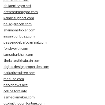
dataentrypro.net
dreamrummypro.com
kaiminsupport.com
belanjareceh.com
shannonsticker.com
insprationbuzz.com
passeiodebarcoarraial.com
fondworth.com
iamseharkhan.com
thelatestkhabrain.com
digitaldesignproperties.com
sarkariresultex.com
mealizo.com
barknpaws.net
cellostore.info
asmediamaker.com
globalthoughtonline.com