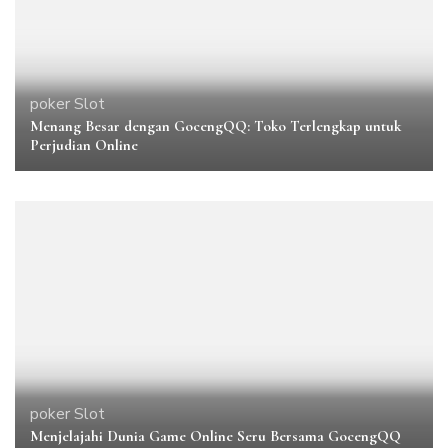
poker
Slot
Menang Besar dengan GocengQQ: Toko Terlengkap untuk
Perjudian Online
poker
Slot
Menjelajahi Dunia Game Online Seru Bersama GocengQQ