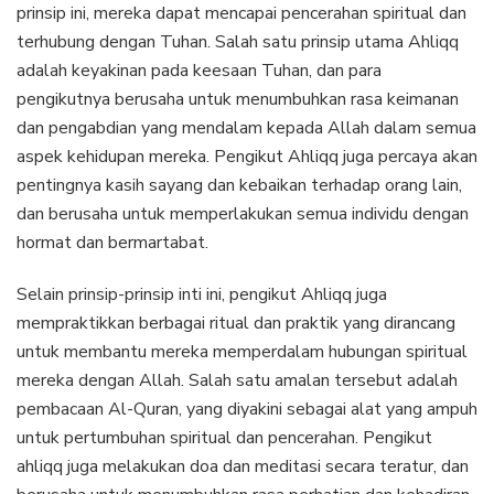
prinsip ini, mereka dapat mencapai pencerahan spiritual dan
terhubung dengan Tuhan. Salah satu prinsip utama Ahliqq
adalah keyakinan pada keesaan Tuhan, dan para
pengikutnya berusaha untuk menumbuhkan rasa keimanan
dan pengabdian yang mendalam kepada Allah dalam semua
aspek kehidupan mereka. Pengikut Ahliqq juga percaya akan
pentingnya kasih sayang dan kebaikan terhadap orang lain,
dan berusaha untuk memperlakukan semua individu dengan
hormat dan bermartabat.
Selain prinsip-prinsip inti ini, pengikut Ahliqq juga
mempraktikkan berbagai ritual dan praktik yang dirancang
untuk membantu mereka memperdalam hubungan spiritual
mereka dengan Allah. Salah satu amalan tersebut adalah
pembacaan Al-Quran, yang diyakini sebagai alat yang ampuh
untuk pertumbuhan spiritual dan pencerahan. Pengikut
ahliqq juga melakukan doa dan meditasi secara teratur, dan