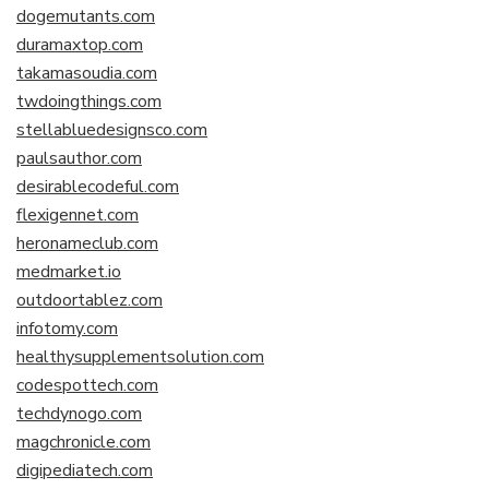
dogemutants.com
duramaxtop.com
takamasoudia.com
twdoingthings.com
stellabluedesignsco.com
paulsauthor.com
desirablecodeful.com
flexigennet.com
heronameclub.com
medmarket.io
outdoortablez.com
infotomy.com
healthysupplementsolution.com
codespottech.com
techdynogo.com
magchronicle.com
digipediatech.com