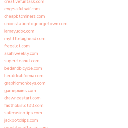
creativefuntask.com
engrsaifulsaif.com
cheapbtcminers.com
unionstationtogeorgetown.com
iamayudoc.com
mylittlebighead.com
freealot.com
asahiweekly.com
supercleanut.com
bedandbicycle.com
heraldcalifornia.com
graphicmonkeys.com
gamepixies.com
drawneastart.com
fasthokislot88.com
safecasinotips.com
jackpotchips.com
proelitesoftware.com