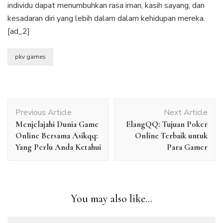
individu dapat menumbuhkan rasa iman, kasih sayang, dan
kesadaran diri yang lebih dalam dalam kehidupan mereka.
[ad_2]
pkv games
Post
Previous Article
Next Article
Navigation
Menjelajahi Dunia Game
ElangQQ: Tujuan Poker
Online Bersama Asikqq:
Online Terbaik untuk
Yang Perlu Anda Ketahui
Para Gamer
You may also like...