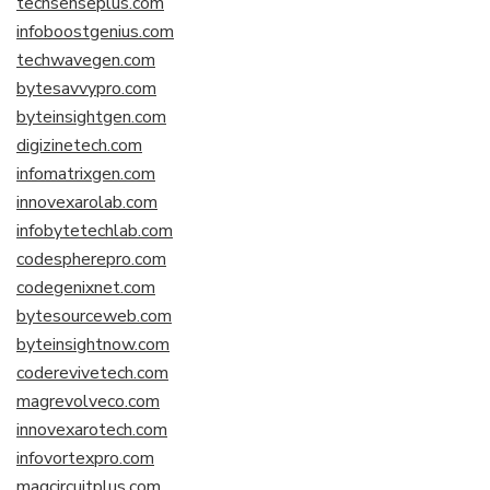
techsenseplus.com
infoboostgenius.com
techwavegen.com
bytesavvypro.com
byteinsightgen.com
digizinetech.com
infomatrixgen.com
innovexarolab.com
infobytetechlab.com
codespherepro.com
codegenixnet.com
bytesourceweb.com
byteinsightnow.com
coderevivetech.com
magrevolveco.com
innovexarotech.com
infovortexpro.com
magcircuitplus.com