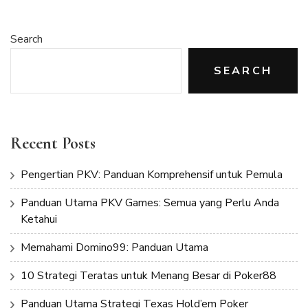
Search
SEARCH
Recent Posts
Pengertian PKV: Panduan Komprehensif untuk Pemula
Panduan Utama PKV Games: Semua yang Perlu Anda
Ketahui
Memahami Domino99: Panduan Utama
10 Strategi Teratas untuk Menang Besar di Poker88
Panduan Utama Strategi Texas Hold’em Poker