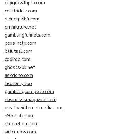
digigrowthpro.com
colttrickle.com
runnerpickfr.com
omnifuture.net
gamblingfunnels.com
pcos-help.com
btfutsal.com
codirop.com
ghosts-uk.net
askdono.com
techonly.top
gamblingcompete.com
businesssmagazine.com
creativeinternetmedia.com
n95-sale.com
blogreborn.com
virtcitnow.com