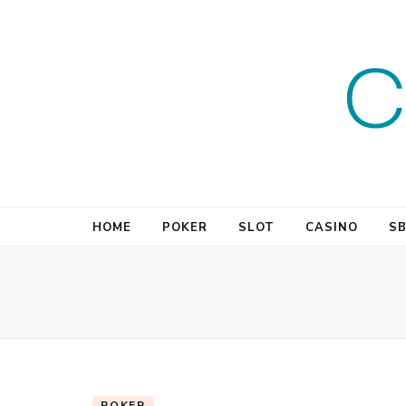
Situs PKV Q
Mainkan game favorit Anda di situs PKV QQ online terbaik de
Berkual
HOME
POKER
SLOT
CASINO
S
POKER