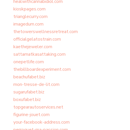
healwithcannabidiol.com
kioskpages.com
trianglecurry.com
imagedum.com
thetowerswellnessretreat.com
officialgelatostrain.com
kaethejeweler.com
sattamatkasattaking.com
onepetlife.com
thebillboardexperiment.com
beachufabet.biz
mon-tresse-de-lit.com
sugarufabet.biz
boxufabet.biz
topgearautoservices.net
figurine-jouet.com
your-facebook-address.com
perroquet-ma-passion.com