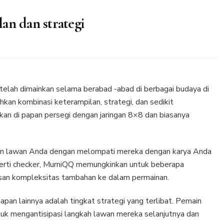
an dan strategi
telah dimainkan selama berabad -abad di berbagai budaya di
hkan kombinasi keterampilan, strategi, dan sedikit
nkan di papan persegi dengan jaringan 8×8 dan biasanya
an lawan Anda dengan melompati mereka dengan karya Anda
eperti checker, MurniQQ memungkinkan untuk beberapa
san kompleksitas tambahan ke dalam permainan.
n lainnya adalah tingkat strategi yang terlibat. Pemain
tuk mengantisipasi langkah lawan mereka selanjutnya dan