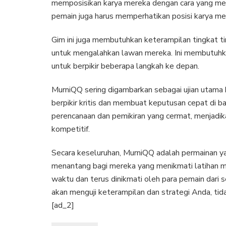
memposisikan karya mereka dengan cara yang mem
pemain juga harus memperhatikan posisi karya mer
Gim ini juga membutuhkan keterampilan tingkat ti
untuk mengalahkan lawan mereka. Ini membutuh
untuk berpikir beberapa langkah ke depan.
MurniQQ sering digambarkan sebagai ujian utama 
berpikir kritis dan membuat keputusan cepat di b
perencanaan dan pemikiran yang cermat, menjadikan
kompetitif.
Secara keseluruhan, MurniQQ adalah permainan 
menantang bagi mereka yang menikmati latihan men
waktu dan terus dinikmati oleh para pemain dari s
akan menguji keterampilan dan strategi Anda, tidak
[ad_2]