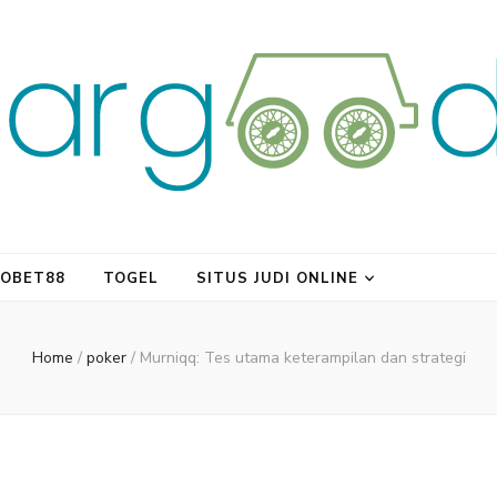
Q Online Terbai
ngan server berkualitas tinggi dan keamanan terjamin. Nikmati permainan tanp
itas dan Keaman
BOBET88
TOGEL
SITUS JUDI ONLINE
Home
/
poker
/
Murniqq: Tes utama keterampilan dan strategi