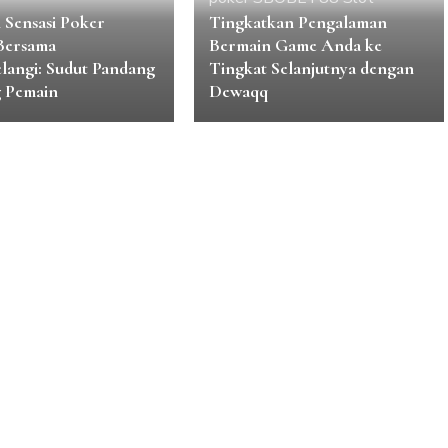
 Sensasi Poker
Tingkatkan Pengalaman
Bersama
Bermain Game Anda ke
langi: Sudut Pandang
Tingkat Selanjutnya dengan
 Pemain
Dewaqq