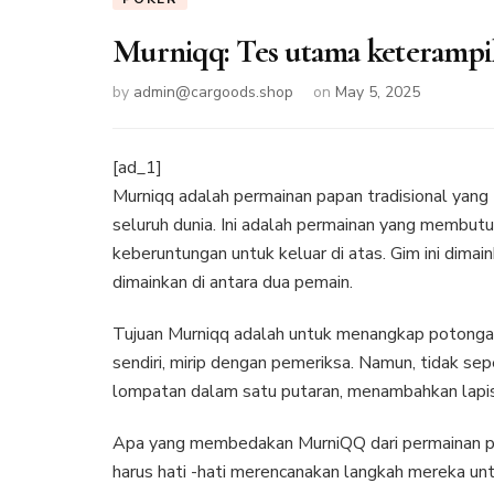
Murniqq: Tes utama keterampil
by
admin@cargoods.shop
on
May 5, 2025
[ad_1]
Murniqq adalah permainan papan tradisional yang 
seluruh dunia. Ini adalah permainan yang membutu
keberuntungan untuk keluar di atas. Gim ini dimai
dimainkan di antara dua pemain.
Tujuan Murniqq adalah untuk menangkap potong
sendiri, mirip dengan pemeriksa. Namun, tidak s
lompatan dalam satu putaran, menambahkan lapi
Apa yang membedakan MurniQQ dari permainan papa
harus hati -hati merencanakan langkah mereka un