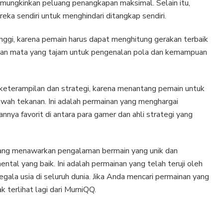
ungkinkan peluang penangkapan maksimal. Selain itu,
eka sendiri untuk menghindari ditangkap sendiri.
nggi, karena pemain harus dapat menghitung gerakan terbaik
kan mata yang tajam untuk pengenalan pola dan kemampuan
keterampilan dan strategi, karena menantang pemain untuk
awah tekanan. Ini adalah permainan yang menghargai
nya favorit di antara para gamer dan ahli strategi yang
yang menawarkan pengalaman bermain yang unik dan
tal yang baik. Ini adalah permainan yang telah teruji oleh
egala usia di seluruh dunia. Jika Anda mencari permainan yang
 terlihat lagi dari MurniQQ.