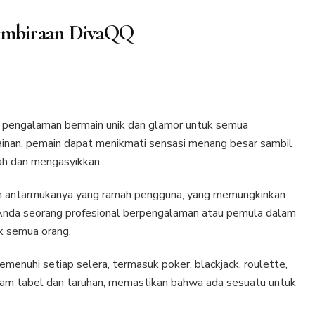
embiraan DivaQQ
 pengalaman bermain unik dan glamor untuk semua
inan, pemain dapat menikmati sensasi menang besar sambil
ah dan mengasyikkan.
alah antarmukanya yang ramah pengguna, yang memungkinkan
Anda seorang profesional berpengalaman atau pemula dalam
k semua orang.
menuhi setiap selera, termasuk poker, blackjack, roulette,
acam tabel dan taruhan, memastikan bahwa ada sesuatu untuk