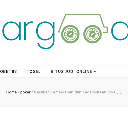
Q Online Terbai
ngan server berkualitas tinggi dan keamanan terjamin. Nikmati permainan tanp
itas dan Keaman
BOBET88
TOGEL
SITUS JUDI ONLINE
Home
/
poker
/
Rasakan Kemewahan dan Kegembiraan DivaQQ