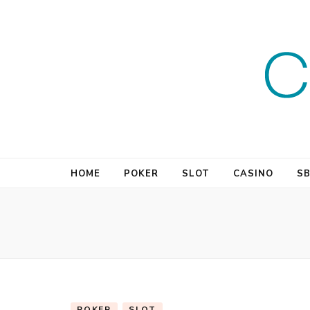
Situs PKV Q
Mainkan game favorit Anda di situs PKV QQ online terbaik de
Berkual
HOME
POKER
SLOT
CASINO
S
POKER
SLOT