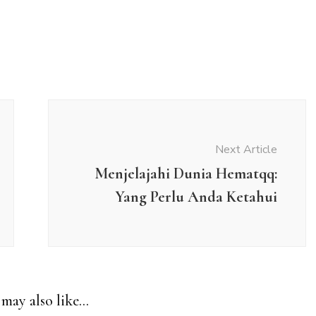
Next Article
Menjelajahi Dunia Hematqq:
Yang Perlu Anda Ketahui
may also like...