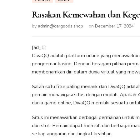
Rasakan Kemewahan dan Keg
by
admin@cargoods.shop
on
December 17, 2024
[ad_1]
DivaQQ adalah platform online yang menawarkan
penggemar kasino. Dengan beragam pilihan perma
membenamkan diri dalam dunia virtual yang mew
Salah satu fitur paling menarik dari DivaQQ ad
pemain menavigasi situs dengan mudah. Apakah 
dunia game online, DivaQQ memiliki sesuatu untu
Situs ini menawarkan berbagai permainan untuk me
dan slot. Pemain dapat memilih dari berbagai m
setiap anggaran dan tingkat keahlian.