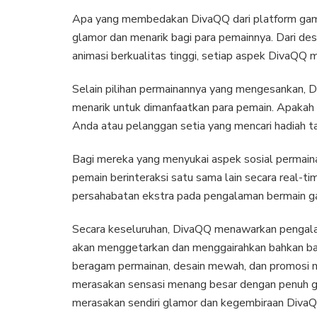
Apa yang membedakan DivaQQ dari platform game
glamor dan menarik bagi para pemainnya. Dari des
animasi berkualitas tinggi, setiap aspek DivaQ
Selain pilihan permainannya yang mengesankan, 
menarik untuk dimanfaatkan para pemain. Apakah
Anda atau pelanggan setia yang mencari hadiah 
Bagi mereka yang menyukai aspek sosial permain
pemain berinteraksi satu sama lain secara real-t
persahabatan ekstra pada pengalaman bermain g
Secara keseluruhan, DivaQQ menawarkan pengalam
akan menggetarkan dan menggairahkan bahkan bag
beragam permainan, desain mewah, dan promosi 
merasakan sensasi menang besar dengan penuh gay
merasakan sendiri glamor dan kegembiraan DivaQ