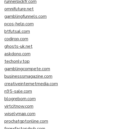
runnerpickfr.com
omnifuture.net
gamblingfunnels.com
pcos-help.com
btfutsal.com
codirop.com
ghosts-uk.net
askdono.com
techonly.top
gamblingcompete.com
businesssmagazine.com
creativeinternetmedia.com
n95-sale.com
blogreborn.com
virtcitnow.com
wiselymap.com
prochatgptonline.com
forexfactoryhub.com