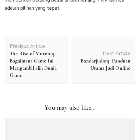
adalah pilihan yang tepat.
Post
Previous Article
Navigation
Next Article
The Rise of Murniqq:
Bagaimana Game Ini
Bandarjudiqq: Panduan
Mengambil alih Dunia
Utama Judi Online
Game
You may also like...