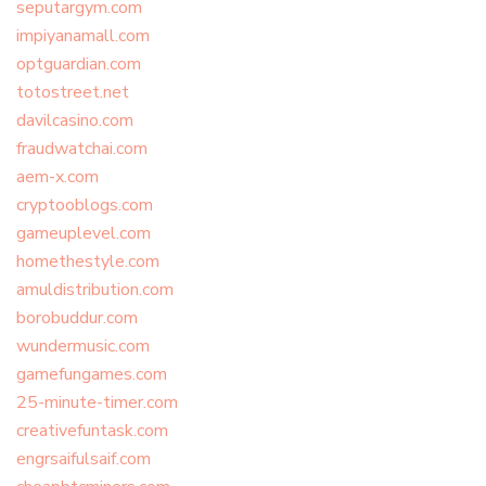
seputargym.com
impiyanamall.com
optguardian.com
totostreet.net
davilcasino.com
fraudwatchai.com
aem-x.com
cryptooblogs.com
gameuplevel.com
homethestyle.com
amuldistribution.com
borobuddur.com
wundermusic.com
gamefungames.com
25-minute-timer.com
creativefuntask.com
engrsaifulsaif.com