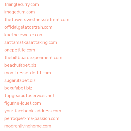
trianglecurry.com
imagedum.com
thetowerswellnessretreat.com
officialgelatostrain.com
kaethejeweler.com
sattamatkasattaking.com
onepetlife.com
thebillboardexperiment.com
beachufabet.biz
mon-tresse-de-lit.com
sugarufabet.biz
boxufabet.biz
topgearautoservices.net
figurine-jouet.com
your-facebook-address.com
perroquet-ma-passion.com
modrenlivinghome.com