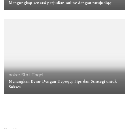
Mengungkap sensasi perjudian online dengan ratujudiqq
poker
Slot
Togel
Menangkan Besar Dengan Depoqq: Tips dan Strategi untuk
Sukses