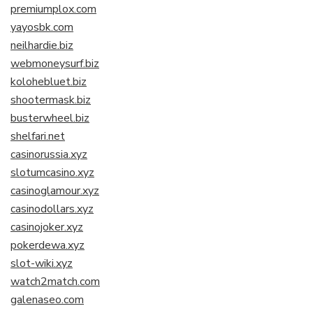
premiumplox.com
yayosbk.com
neilhardie.biz
webmoneysurf.biz
kolohebluet.biz
shootermask.biz
busterwheel.biz
shelfari.net
casinorussia.xyz
slotumcasino.xyz
casinoglamour.xyz
casinodollars.xyz
casinojoker.xyz
pokerdewa.xyz
slot-wiki.xyz
watch2match.com
galenaseo.com