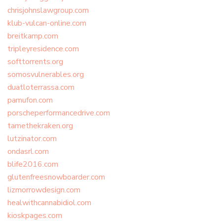
chrisjohnslawgroup.com
klub-vulcan-online.com
breitkamp.com
tripleyresidence.com
softtorrents.org
somosvulnerables.org
duatloterrassa.com
pamufon.com
porscheperformancedrive.com
tamethekraken.org
lutzinator.com
ondasrl.com
blife2016.com
glutenfreesnowboarder.com
lizmorrowdesign.com
healwithcannabidiol.com
kioskpages.com