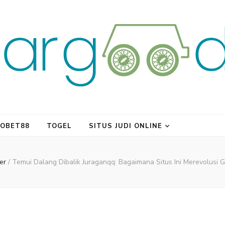
Q Online Terbai
ngan server berkualitas tinggi dan keamanan terjamin. Nikmati permainan tanp
itas dan Keaman
BOBET88
TOGEL
SITUS JUDI ONLINE
er
/
Temui Dalang Dibalik Juraganqq: Bagaimana Situs Ini Merevolusi 