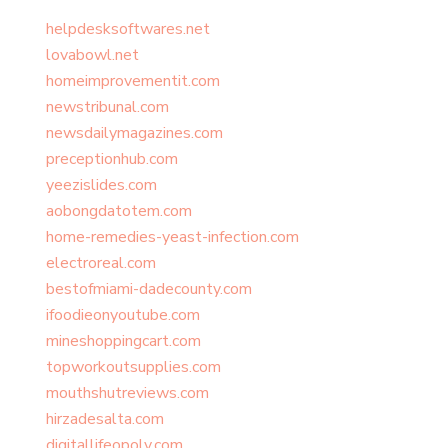
helpdesksoftwares.net
lovabowl.net
homeimprovementit.com
newstribunal.com
newsdailymagazines.com
preceptionhub.com
yeezislides.com
aobongdatotem.com
home-remedies-yeast-infection.com
electroreal.com
bestofmiami-dadecounty.com
ifoodieonyoutube.com
mineshoppingcart.com
topworkoutsupplies.com
mouthshutreviews.com
hirzadesalta.com
digitallifeopoly.com