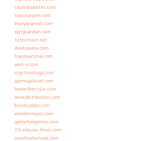
casinobubbles.com
seputargym.com
impiyanamall.com
optguardian.com
totostreet.net
davilcasino.com
fraudwatchai.com
aem-x.com
cryptooblogs.com
gameuplevel.com
homethestyle.com
amuldistribution.com
borobuddur.com
wundermusic.com
gamefungames.com
25-minute-timer.com
creativefuntask.com