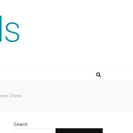
k dengan Server
a khawatir dengan layanan yang profesional.
an Terjamin
Game Online
Search