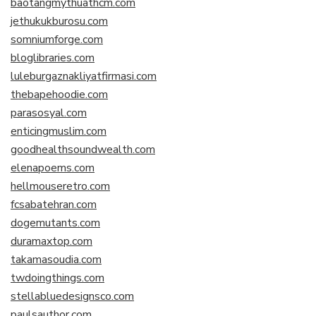
baotangmythuathcm.com
jethukukburosu.com
somniumforge.com
bloglibraries.com
luleburgaznakliyatfirmasi.com
thebapehoodie.com
parasosyal.com
enticingmuslim.com
goodhealthsoundwealth.com
elenapoems.com
hellmouseretro.com
fcsabatehran.com
dogemutants.com
duramaxtop.com
takamasoudia.com
twdoingthings.com
stellabluedesignsco.com
paulsauthor.com