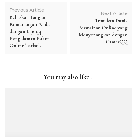
Post
Previous Article
Navigation
Next Article
Bebaskan Tangan
Temukan Dunia
Kemenangan Anda
Permainan Online yang
dengan Lipoqq:
Menyenangkan dengan
Pengalaman Poker
CamarQQ
Online Terbaik
You may also like...