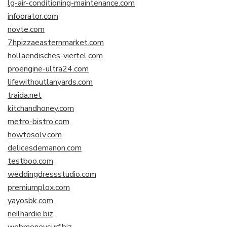
lg-air-conditioning-maintenance.com
infoorator.com
novte.com
7hpizzaeasternmarket.com
hollaendisches-viertel.com
proengine-ultra24.com
lifewithoutlanyards.com
traida.net
kitchandhoney.com
metro-bistro.com
howtosolv.com
delicesdemanon.com
testboo.com
weddingdressstudio.com
premiumplox.com
yayosbk.com
neilhardie.biz
webmoneysurf.biz