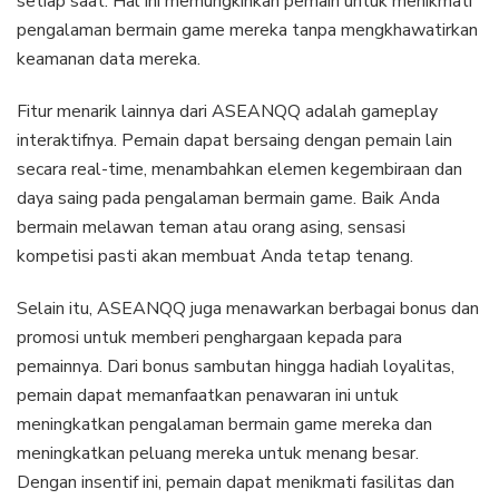
setiap saat. Hal ini memungkinkan pemain untuk menikmati
pengalaman bermain game mereka tanpa mengkhawatirkan
keamanan data mereka.
Fitur menarik lainnya dari ASEANQQ adalah gameplay
interaktifnya. Pemain dapat bersaing dengan pemain lain
secara real-time, menambahkan elemen kegembiraan dan
daya saing pada pengalaman bermain game. Baik Anda
bermain melawan teman atau orang asing, sensasi
kompetisi pasti akan membuat Anda tetap tenang.
Selain itu, ASEANQQ juga menawarkan berbagai bonus dan
promosi untuk memberi penghargaan kepada para
pemainnya. Dari bonus sambutan hingga hadiah loyalitas,
pemain dapat memanfaatkan penawaran ini untuk
meningkatkan pengalaman bermain game mereka dan
meningkatkan peluang mereka untuk menang besar.
Dengan insentif ini, pemain dapat menikmati fasilitas dan