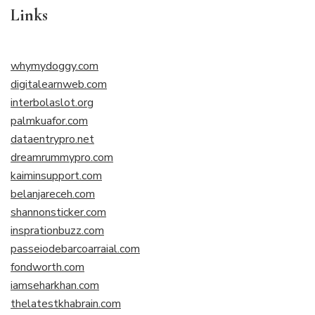
Links
whymydoggy.com
digitalearnweb.com
interbolaslot.org
palmkuafor.com
dataentrypro.net
dreamrummypro.com
kaiminsupport.com
belanjareceh.com
shannonsticker.com
insprationbuzz.com
passeiodebarcoarraial.com
fondworth.com
iamseharkhan.com
thelatestkhabrain.com