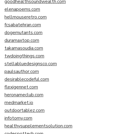
goodhealthsoundwealth.com
elenapoems.com
hellmouseretro.com
fcsabatehran.com
dogemutants.com
duramaxtop.com
takamasoudia.com
twdoingthings.com
stellabluedesignsco.com
paulsauthor.com
desirablecodeful.com
flexigennet.com
heronameclub.com
medmarket.io
outdoortablez.com
infotomy.com
healthysupplementsolution.com
codespottech.com