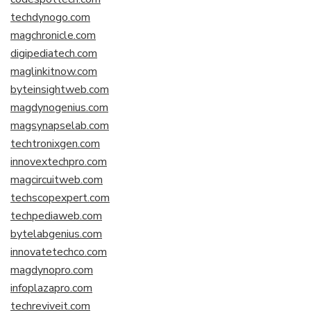
techdynogo.com
magchronicle.com
digipediatech.com
maglinkitnow.com
byteinsightweb.com
magdynogenius.com
magsynapselab.com
techtronixgen.com
innovextechpro.com
magcircuitweb.com
techscopexpert.com
techpediaweb.com
bytelabgenius.com
innovatetechco.com
magdynopro.com
infoplazapro.com
techreviveit.com