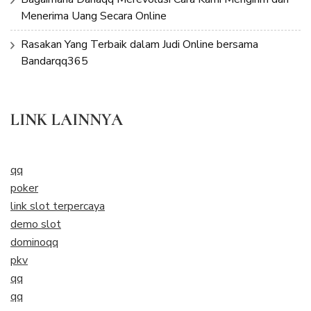
Menerima Uang Secara Online
Rasakan Yang Terbaik dalam Judi Online bersama
Bandarqq365
LINK LAINNYA
qq
poker
link slot terpercaya
demo slot
dominoqq
pkv
qq
qq