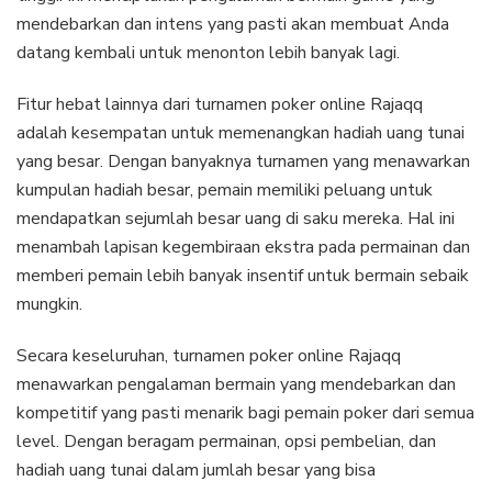
mendebarkan dan intens yang pasti akan membuat Anda
datang kembali untuk menonton lebih banyak lagi.
Fitur hebat lainnya dari turnamen poker online Rajaqq
adalah kesempatan untuk memenangkan hadiah uang tunai
yang besar. Dengan banyaknya turnamen yang menawarkan
kumpulan hadiah besar, pemain memiliki peluang untuk
mendapatkan sejumlah besar uang di saku mereka. Hal ini
menambah lapisan kegembiraan ekstra pada permainan dan
memberi pemain lebih banyak insentif untuk bermain sebaik
mungkin.
Secara keseluruhan, turnamen poker online Rajaqq
menawarkan pengalaman bermain yang mendebarkan dan
kompetitif yang pasti menarik bagi pemain poker dari semua
level. Dengan beragam permainan, opsi pembelian, dan
hadiah uang tunai dalam jumlah besar yang bisa