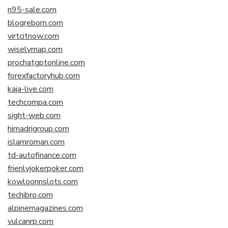
n95-sale.com
blogreborn.com
virtcitnow.com
wiselymap.com
prochatgptonline.com
forexfactoryhub.com
kaja-live.com
techcompa.com
sight-web.com
himadrigroup.com
islamroman.com
td-autofinance.com
frienlyjokerpoker.com
kowloonnslots.com
techibro.com
alpinemagazines.com
vulcanrp.com