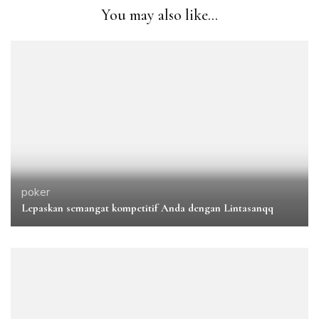
You may also like...
poker
Lepaskan semangat kompetitif Anda dengan Lintasanqq