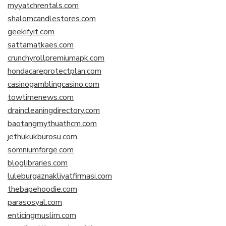
myyatchrentals.com
shalomcandlestores.com
geekifyit.com
sattamatkaes.com
crunchyrollpremiumapk.com
hondacareprotectplan.com
casinogamblingcasino.com
towtimenews.com
draincleaningdirectory.com
baotangmythuathcm.com
jethukukburosu.com
somniumforge.com
bloglibraries.com
luleburgaznakliyatfirmasi.com
thebapehoodie.com
parasosyal.com
enticingmuslim.com