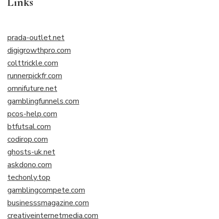
Links
prada-outlet.net
digigrowthpro.com
colttrickle.com
runnerpickfr.com
omnifuture.net
gamblingfunnels.com
pcos-help.com
btfutsal.com
codirop.com
ghosts-uk.net
askdono.com
techonly.top
gamblingcompete.com
businesssmagazine.com
creativeinternetmedia.com